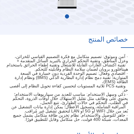
خصائص المنتج
· آمن وموثوق: تصميم متكامل مع فكرة التصميم القياسي للخزائن،
وعزل المناطق، وتقنية التحكم الحراري بالتبريد السائل المتقدمة +
تقنية اكتشاف الغازات القابلة للاشتعال وتقنية إطفاء الحرائق باستخدام
هيبتافلورو بروبان لضمان سلامة النظام وقابليته للتحكم.
· اقتصادي وفعال: تصميم الوحدة الفردية دون خسارة في السعة
المتوازية؛ تقنية دمج نظام إدارة البطارية الذكي (BMS) ونظام إدارة
الطاقة (EMS)،
وتقنية PCS ثلاثية المستويات لتحسين كفاءة تحويل النظام إلى أقصى
حد.
· ذكي وسهل الاستخدام: مناسب للعديد من سيناريوهات الاستخدام؛
يحتوي على وظائف مثل تقليل الاستهلاك خلال أوقات الذروة، التحكم
في الطلب، التحكم في حالات الطوارئ، تتبع الحمل،
المراقبة الشاملة، وتسجيل الأعطال؛ يمكن إدارة بيانات التشغيل عن
بُعد من خلال WIFI أو 5G أو LAN لتحقيق تشغيل غير مُراقب.
· جاهز للتوصيل والاستخدام: نظام تخزين طاقة متكامل يشمل جميع
المعدات، شبكة 400 فولت، حل متكامل وقابل للتطبيق فورًا.